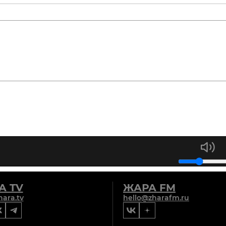
А TV
ЖАРА FM
hara.tv
hello@zharafm.ru