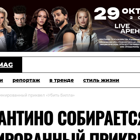
MAG
и
репортаж
в тренде
стиль жизни
нимированный приквел «Убить Билла»
АНТИНО СОБИРАЕТС
ИРОВАННЫЙ ПРИКВ