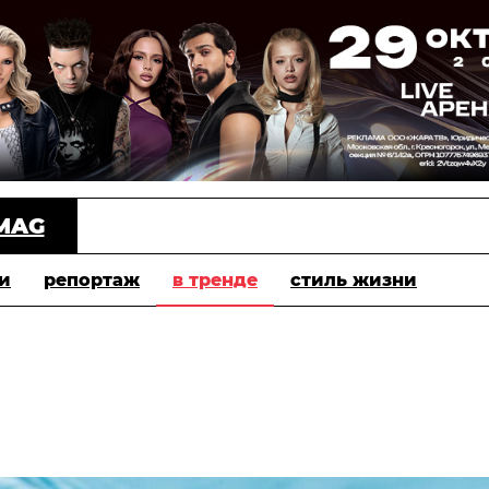
MAG
и
репортаж
в тренде
стиль жизни