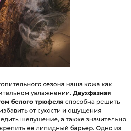
топительного сезона наша кожа как
нительном увлажнении.
Двухфазная
том белого трюфеля
способна решить
избавить от сухости и ощущения
редить шелушение, а также значительно
укрепить ее липидный барьер. Одно из